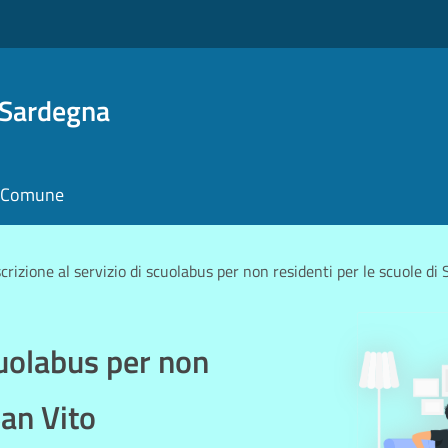
 Sardegna
il Comune
scrizione al servizio di scuolabus per non residenti per le scuole di 
scuolabus per non
San Vito