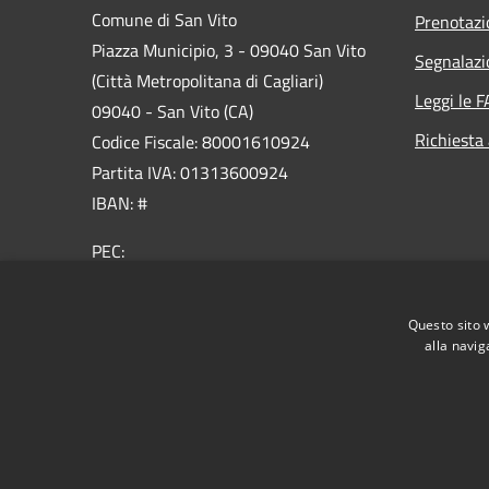
Comune di San Vito
Prenotaz
Piazza Municipio, 3 - 09040 San Vito
Segnalazi
(Città Metropolitana di Cagliari)
Leggi le 
09040 - San Vito (CA)
Richiesta
Codice Fiscale: 80001610924
Partita IVA: 01313600924
IBAN: #
PEC:
ufficio.protocollo@pec.comune.sanvito.ca.it
Centralino Unico: 070992891
Questo sito 
alla navig
RSS
Accessibilità
Privacy
Cookie
Mappa de