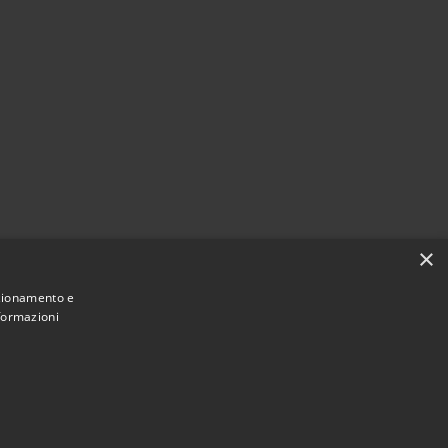
×
nzionamento e
nformazioni
Municipium
Accesso
 San Vito - Sardegna • Powered by
•
redazione