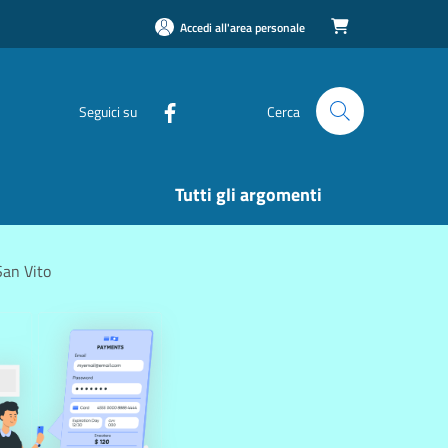
Accedi all'area personale

Seguici su
Cerca
Tutti gli argomenti
San Vito