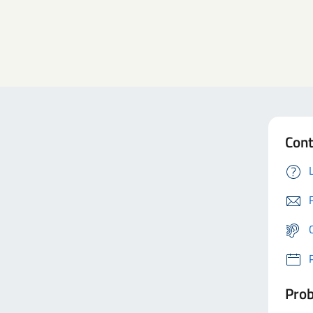
Cont
Prob