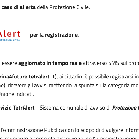
caso di allerta
della Protezione Civile.
per la registrazione.
ò essere
aggiornato in tempo reale
attraverso SMS sul prop
na4future.tetralert.it)
, ai cittadini è possibile registrarsi 
e) ricevere gli avvisi mettendo la spunta sulla categoria mos
Unione indicati.
vizio TetrAlert
- Sistema comunale di avviso di
Protezione C
all’Amministrazione Pubblica con lo scopo di divulgare inform
siasi momento a completa discrezione dell’Amministrazione;