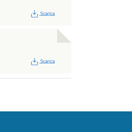
PDF
Scarica
PDF
Scarica