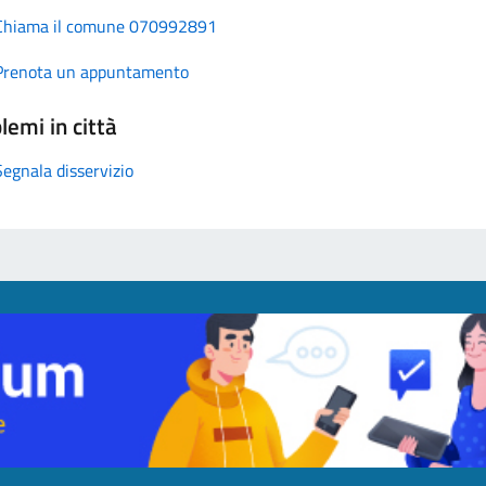
Chiama il comune 070992891
Prenota un appuntamento
lemi in città
Segnala disservizio