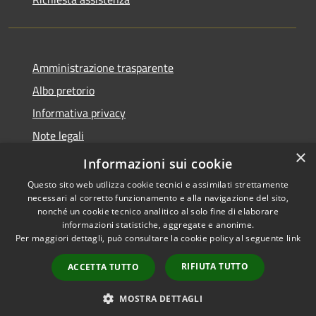
Amministrazione trasparente
Albo pretorio
Informativa privacy
Note legali
×
Dichiarazione di accessibilità
Informazioni sui cookie
Questo sito web utilizza cookie tecnici e assimilati strettamente
necessari al corretto funzionamento e alla navigazione del sito,
nonché un cookie tecnico analitico al solo fine di elaborare
informazioni statistiche, aggregate e anonime.
RSS
Copyright © 2026 • Comune di
Per maggiori dettagli, può consultare la cookie policy al seguente
link
Accessibilità
San Vito - Sardegna • Powered
Privacy
Municipium
Accesso
by
•
RIFIUTA TUTTO
ACCETTA TUTTO
Cookie
redazione
Mappa del sito
MOSTRA DETTAGLI