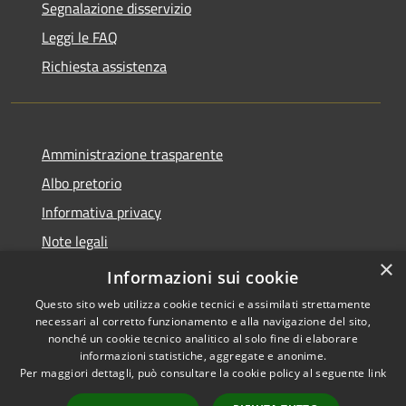
Segnalazione disservizio
Leggi le FAQ
Richiesta assistenza
Amministrazione trasparente
Albo pretorio
Informativa privacy
Note legali
×
Dichiarazione di accessibilità
Informazioni sui cookie
Questo sito web utilizza cookie tecnici e assimilati strettamente
necessari al corretto funzionamento e alla navigazione del sito,
nonché un cookie tecnico analitico al solo fine di elaborare
informazioni statistiche, aggregate e anonime.
RSS
Copyright © 2026 • Comune di
Per maggiori dettagli, può consultare la cookie policy al seguente
link
Accessibilità
San Vito - Sardegna • Powered
Privacy
Municipium
Accesso
by
•