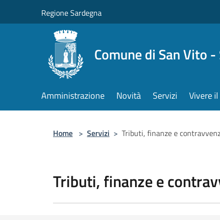
Salta al contenuto principale
Regione Sardegna
Comune di San Vito -
Amministrazione
Novità
Servizi
Vivere 
Home
>
Servizi
>
Tributi, finanze e contravven
Tributi, finanze e contra