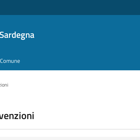
 Sardegna
il Comune
zioni
vvenzioni