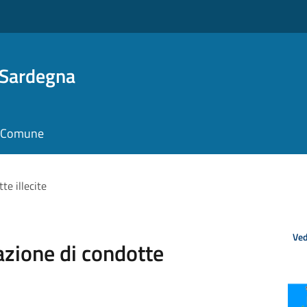
 Sardegna
il Comune
te illecite
Ved
zione di condotte