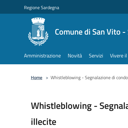
Salta al contenuto principale
Regione Sardegna
Comune di San Vito -
Amministrazione
Novità
Servizi
Vivere 
Home
>
Whistleblowing - Segnalazione di condot
Whistleblowing - Segnala
illecite