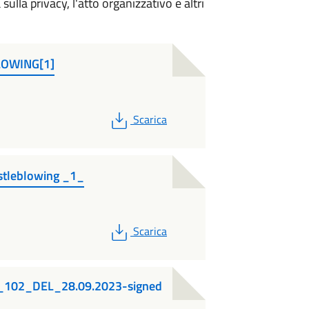
ulla privacy, l'atto organizzativo e altri
BLOWING[1]
PDF
Scarica
stleblowing _1_
PDF
Scarica
102_DEL_28.09.2023-signed