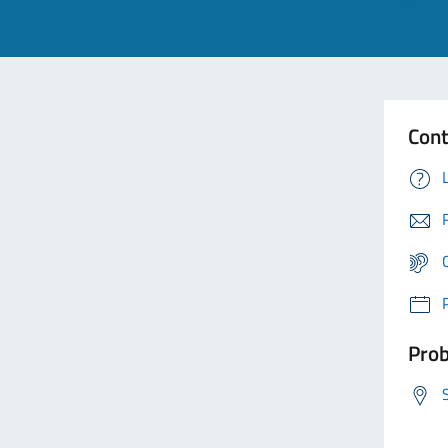
Cont
Prob