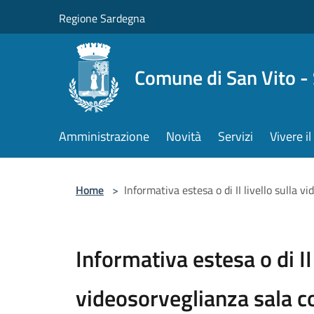
Salta al contenuto principale
Regione Sardegna
Comune di San Vito -
Amministrazione
Novità
Servizi
Vivere 
Home
>
Informativa estesa o di II livello sulla v
Informativa estesa o di II 
videosorveglianza sala c