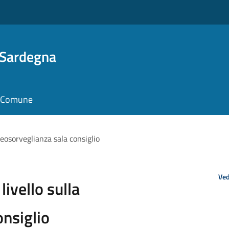
 Sardegna
il Comune
ideosorveglianza sala consiglio
Ved
livello sulla
onsiglio