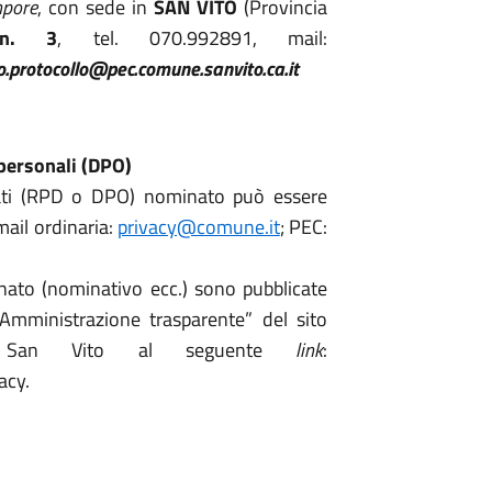
mpore
, con sede in
SAN VITO
(Provincia
 n. 3
, tel. 070.992891, mail:
io.protocollo@pec.comune.sanvito.ca.it
 personali (DPO)
Dati (RPD o DPO) nominato può essere
mail ordinaria:
privacy@comune.it
; PEC:
inato (nominativo ecc.) sono pubblicate
“Amministrazione trasparente” del sito
di San Vito al seguente
link
:
acy.