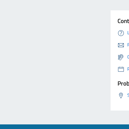
Cont
Prob