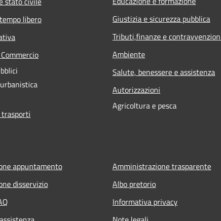
Educazione e formazione
 stato civile
Giustizia e sicurezza pubblica
 tempo libero
Tributi,finanze e contravvenzion
ativa
Ambiente
e Commercio
bblici
Salute, benessere e assistenza
 urbanistica
Autorizzazioni
Agricoltura e pesca
 trasporti
ione appuntamento
Amministrazione trasparente
one disservizio
Albo pretorio
FAQ
Informativa privacy
 assistenza
Note legali