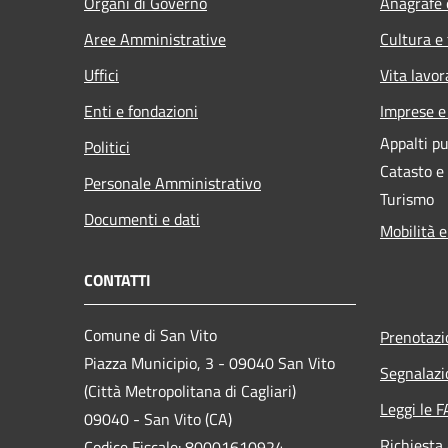
Organi di Governo
Anagrafe e
Aree Amministrative
Cultura e
Uffici
Vita lavor
Enti e fondazioni
Imprese 
Appalti pu
Politici
Catasto e
Personale Amministrativo
Turismo
Documenti e dati
Mobilità e
CONTATTI
Comune di San Vito
Prenotaz
Piazza Municipio, 3 - 09040 San Vito
Segnalazi
(Città Metropolitana di Cagliari)
Leggi le 
09040 - San Vito (CA)
Richiesta
Codice Fiscale: 80001610924