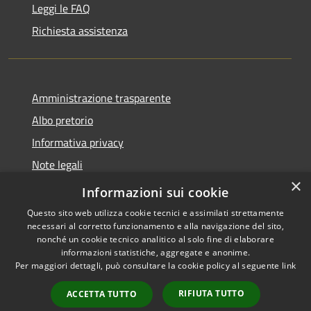
Leggi le FAQ
Richiesta assistenza
Amministrazione trasparente
Albo pretorio
Informativa privacy
Note legali
×
Dichiarazione di accessibilità
Informazioni sui cookie
Questo sito web utilizza cookie tecnici e assimilati strettamente
necessari al corretto funzionamento e alla navigazione del sito,
nonché un cookie tecnico analitico al solo fine di elaborare
informazioni statistiche, aggregate e anonime.
RSS
Copyright © 2026 • Comune di
Per maggiori dettagli, può consultare la cookie policy al seguente
link
Accessibilità
San Vito - Sardegna • Powered
Privacy
Municipium
Accesso
by
•
RIFIUTA TUTTO
ACCETTA TUTTO
Cookie
redazione